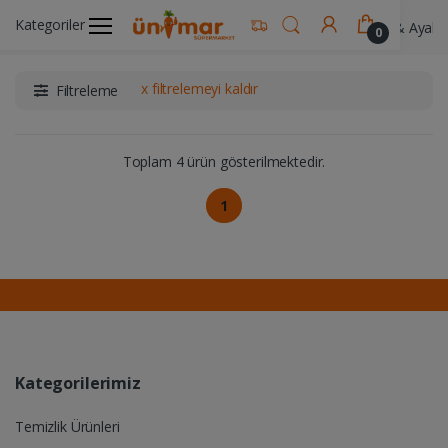
Kategoriler
Ünimar Anasayfa
Kişisel Bakım Ürünleri
El & Ayak 
0
x filtrelemeyi kaldır
Filtreleme
Toplam 4 ürün gösterilmektedir.
1
Kategorilerimiz
Temizlik Ürünleri