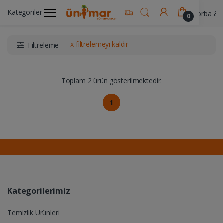
Kategoriler
Ünimar Anasayfa
Gıda & Yemek Ürünleri
Çorba & 
0
x filtrelemeyi kaldır
Filtreleme
Toplam 2 ürün gösterilmektedir.
1
Kategorilerimiz
Temizlik Ürünleri