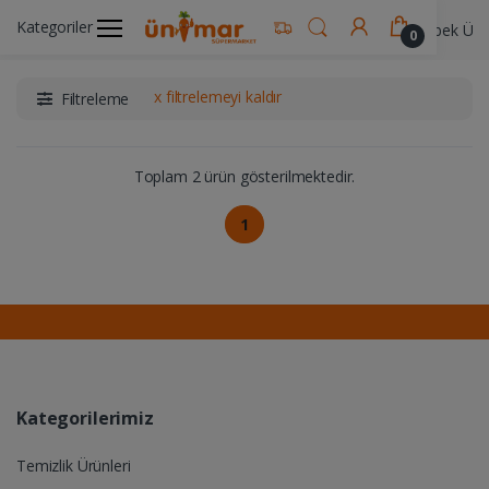
Kategoriler
Ünimar Anasayfa
Kişisel Bakım Ürünleri
Bebek Ürün
0
x filtrelemeyi kaldır
Filtreleme
Toplam 2 ürün gösterilmektedir.
1
Kategorilerimiz
Temizlik Ürünleri