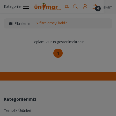
Kategoriler
Ünimar Anasayfa
Gıda & Yemek Ürünleri
Makarna 
0
x filtrelemeyi kaldır
Filtreleme
Toplam 7 ürün gösterilmektedir.
1
Kategorilerimiz
Temizlik Ürünleri