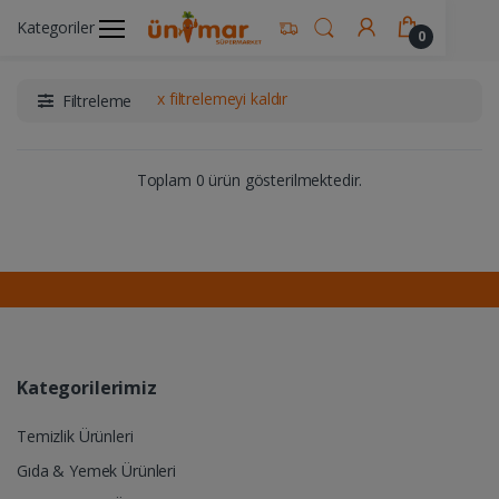
Kategoriler
Ünimar Anasayfa
İçecekler
Kahve Ürünleri
0
x filtrelemeyi kaldır
Filtreleme
Toplam 0 ürün gösterilmektedir.
Kategorilerimiz
Temizlik Ürünleri
Gıda & Yemek Ürünleri