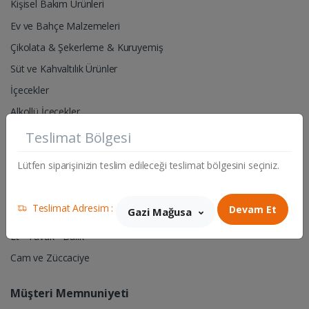
Kişisel Bakım Ürünleri
Ev ve Bahçe Malzemeleri
Çikolata & Şekerleme & Kuruyemiş
Süt ve Kahvaltılık Ürünler
İçecekler
Alkollü İçecekler
Teslimat Bölgesi
Pet Shop- Hayvan Yem & Aksesuarları
Lütfen siparişinizin teslim edileceği teslimat bölgesini seçiniz.
Hırdavat & Elektrik Malzemeleri
Sigara & Tütün
Teslimat Adresim :
Devam Et
Gazi Mağusa
Manav
Et - Tavuk - Balık
Cam ve Züccaciye
Müşteri Memnuniyeti