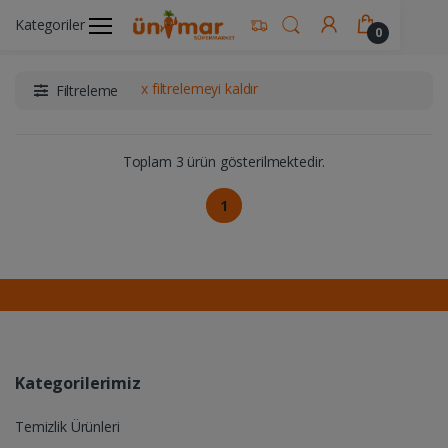
Kategoriler
Ünimar Anasayfa
İçecekler
Kahve Ürünleri
0
x filtrelemeyi kaldır
Filtreleme
Toplam 3 ürün gösterilmektedir.
1
Kategorilerimiz
Temizlik Ürünleri