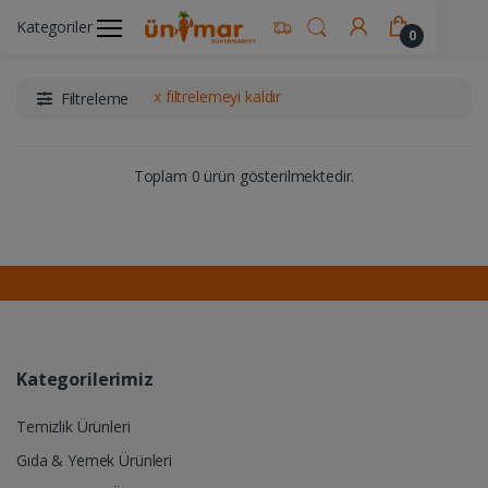
Kategoriler
Ünimar Anasayfa
Alkollü İçecekler
Bira
0
x filtrelemeyi kaldır
Filtreleme
Toplam 0 ürün gösterilmektedir.
Kategorilerimiz
Temizlik Ürünleri
Gıda & Yemek Ürünleri