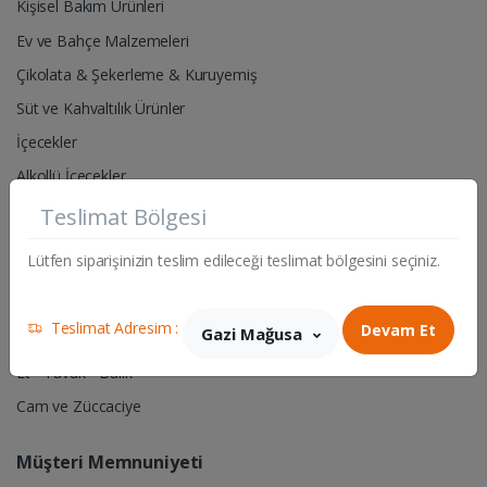
Kişisel Bakım Ürünleri
Ev ve Bahçe Malzemeleri
Çikolata & Şekerleme & Kuruyemiş
Süt ve Kahvaltılık Ürünler
İçecekler
Alkollü İçecekler
Teslimat Bölgesi
Pet Shop- Hayvan Yem & Aksesuarları
Lütfen siparişinizin teslim edileceği teslimat bölgesini seçiniz.
Hırdavat & Elektrik Malzemeleri
Sigara & Tütün
Teslimat Adresim :
Devam Et
Gazi Mağusa
Manav
Et - Tavuk - Balık
Cam ve Züccaciye
Müşteri Memnuniyeti